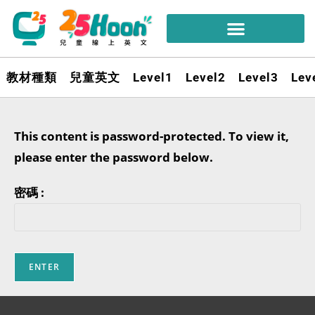
教材種類
兒童英文
Level1
Level2
Level3
Lev
This content is password-protected. To view it,
please enter the password below.
密碼 :