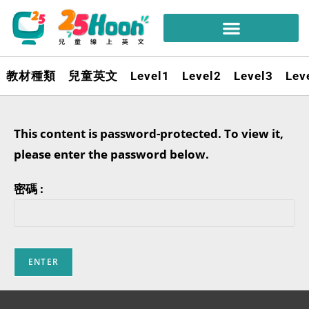
教材種類
兒童英文
Level1
Level2
Level3
Lev
This content is password-protected. To view it,
please enter the password below.
密碼 :